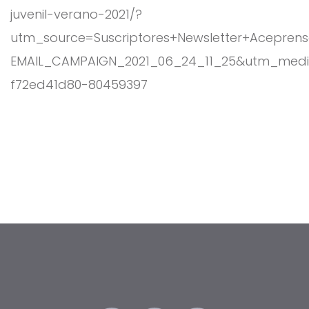
juvenil-verano-2021/?
utm_source=Suscriptores+Newsletter+Acepre
EMAIL_CAMPAIGN_2021_06_24_11_25&utm_med
f72ed41d80-80459397