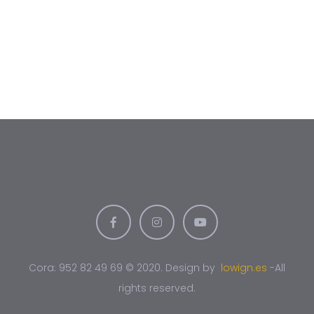
Cora: 952 82 49 69 © 2020. Design by
lowign.es
-All
rights reserved.