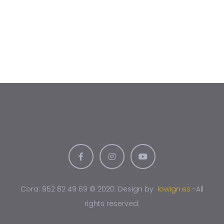
Cora: 952 82 49 69 © 2020. Design by
lowign.es
-All
rights reserved.